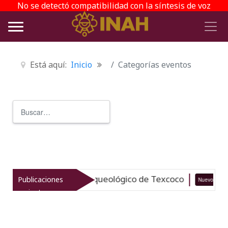
No se detectó compatibilidad con la síntesis de voz
Está aquí:
Inicio
Categorías eventos
Buscar
Type 2 or more characters for r
taliza el patrimonio arqueológico de Texcoco
Publicaciones
Nuevo
recientes