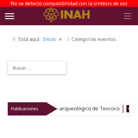
No se detectó compatibilidad con la síntesis de voz
Está aquí:
Inicio
Categorías eventos
Buscar
Type 2 or more characters for r
evitaliza el patrimonio arqueológico de Texcoco
Publicaciones
Nuevo
recientes