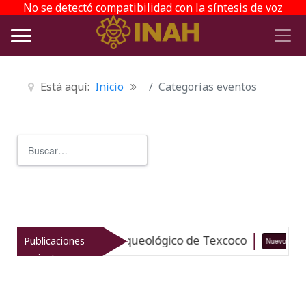
No se detectó compatibilidad con la síntesis de voz
Está aquí:
Inicio
Categorías eventos
Buscar
Type 2 or more characters for r
taliza el patrimonio arqueológico de Texcoco
Publicaciones
Nuevo
recientes