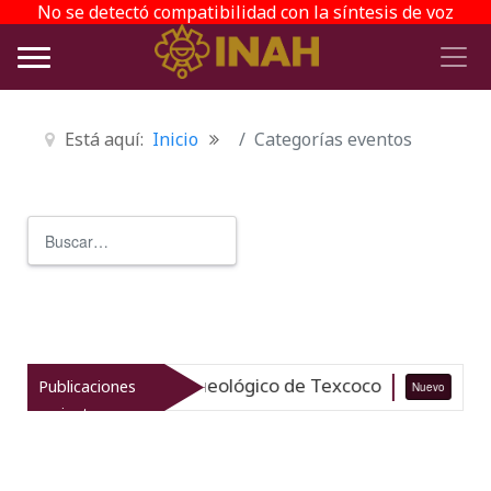
No se detectó compatibilidad con la síntesis de voz
Está aquí:
Inicio
Categorías eventos
Buscar
Type 2 or more characters for r
liza el patrimonio arqueológico de Texcoco
Publicaciones
Nuevo
07
recientes