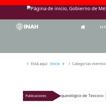
SI
Está aquí:
Inicio
Categorías eventos
NAH revitaliza el patrimonio arqueológico de Texcoco
Publicaciones
N
recientes