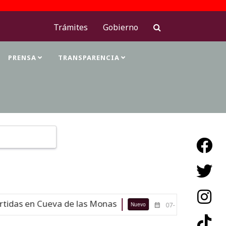
Trámites
Gobierno
PRENSA
TRANSPARENCIA
Type 2 or more characters for results.
idas en Cueva de las Monas
Maestra
Nuevo
07-08-26