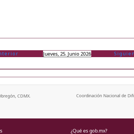
nterior
Siguie
Jueves, 25. Junio 2026
Coordinación Nacional de Dif
o Obregón, CDMX.
s
¿Qué es gob.mx?