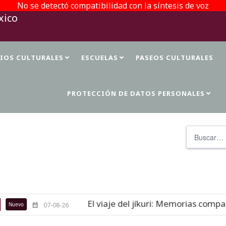
No se detectó compatibilidad con la síntesis de voz
TIOS CULTURALES
ESCUELAS
PASEOS CULTURALES
PROTECCIÓN DE DATOS PERSONALES
Buscar
El viaje del jíkuri: Memorias compart
uevo
07-08-26