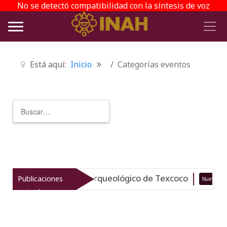
No se detectó compatibilidad con la síntesis de voz
Está aquí:
Inicio
Categorías eventos
Buscar
Type 2 or more characters for r
italiza el patrimonio arqueológico de Texcoco
Publicaciones
Nuevo
recientes