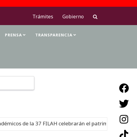
Trámites
Gobierno
PRENSA
TRANSPARENCIA
Type 2 or more characters for results.
cos de la 37 FILAH celebrarán el patrimonio cultural
N