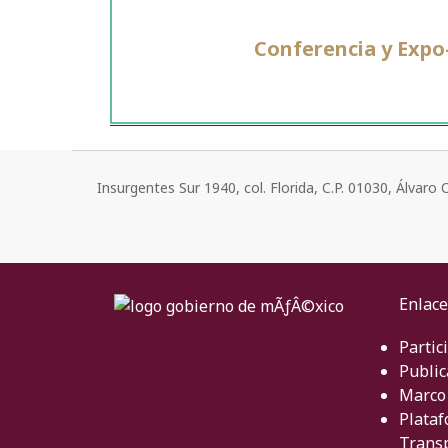
Conferencia y Expo
Insurgentes Sur 1940, col. Florida, C.P. 01030, Álvar
Enlace
Partic
Public
Marco 
Plataf
Trans