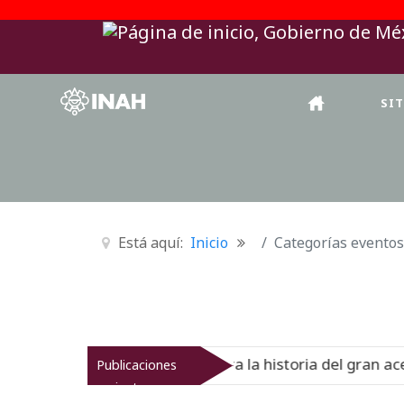
SI
Está aquí:
Inicio
Categorías eventos
ional del Virreinato muestra la historia del gran acervo b
Publicaciones
recientes