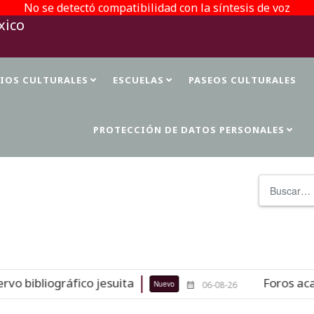
No se detectó compatibilidad con la síntesis de voz
TIOS CULTURALES
ESCUELAS
PASEOS CULTURALES
PROTECCIÓN DE DATOS PERSONALES
Buscar
ibliográfico jesuita
Foros académi
Nuevo
06-08-26