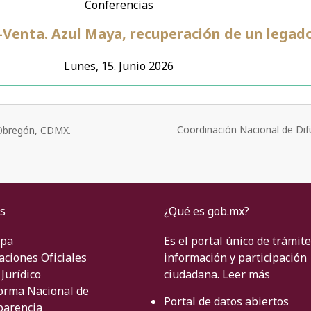
Conferencias
-Venta. Azul Maya, recuperación de un legado
Lunes, 15. Junio 2026
Coordinación Nacional de Dif
o Obregón, CDMX.
s
¿Qué es gob.mx?
ipa
Es el portal único de trámite
aciones Oficiales
información y participación
Jurídico
ciudadana.
Leer más
orma Nacional de
Portal de datos abiertos
parencia