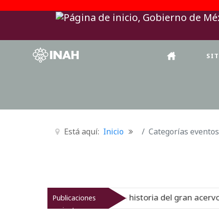
SI
Está aquí:
Inicio
Categorías eventos
nal del Virreinato muestra la historia del gran acervo bi
Publicaciones
recientes