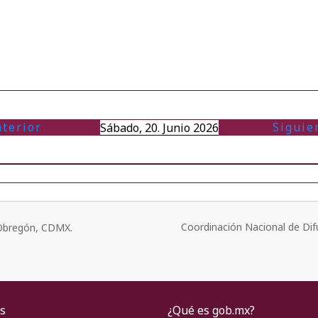
terior
Siguie
Sábado, 20. Junio 2026
Coordinación Nacional de Dif
o Obregón, CDMX.
s
¿Qué es gob.mx?