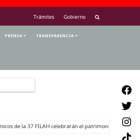
Trámites
Gobierno
PRENSA
TRANSPARENCIA
Type 2 or more characters for results.
s de la 37 FILAH celebrarán el patrimonio cultural
Nue