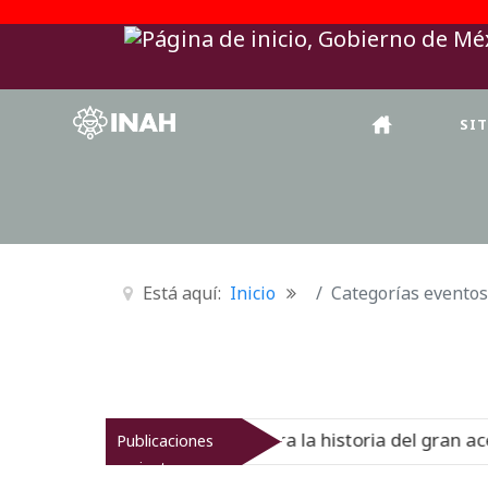
SI
Está aquí:
Inicio
Categorías eventos
cional del Virreinato muestra la historia del gran acervo 
Publicaciones
recientes