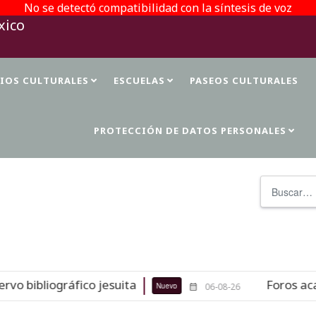
No se detectó compatibilidad con la síntesis de voz
TIOS CULTURALES
ESCUELAS
PASEOS CULTURALES
PROTECCIÓN DE DATOS PERSONALES
Buscar
bibliográfico jesuita
Foros académ
Nuevo
06-08-26