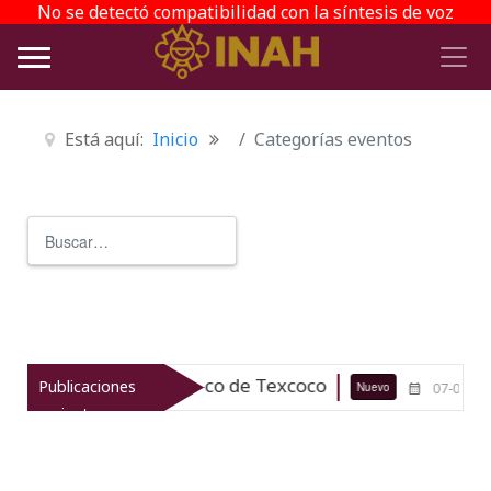
No se detectó compatibilidad con la síntesis de voz
Está aquí:
Inicio
Categorías eventos
Buscar
Type 2 or more characters for r
trimonio arqueológico de Texcoco
E
Publicaciones
Nuevo
07-08-26
recientes