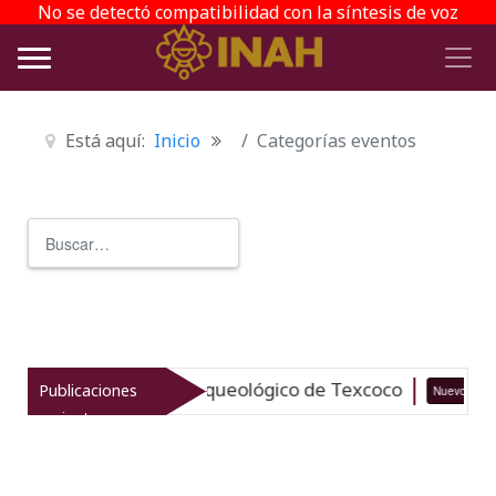
No se detectó compatibilidad con la síntesis de voz
Está aquí:
Inicio
Categorías eventos
Buscar
Type 2 or more characters for r
taliza el patrimonio arqueológico de Texcoco
Publicaciones
Nuevo
recientes