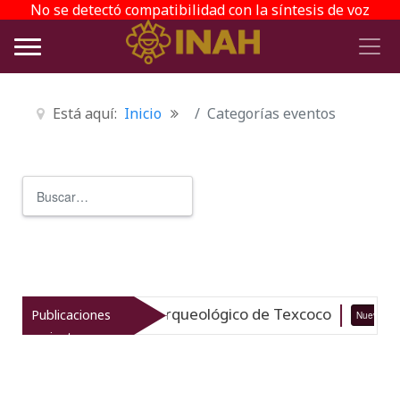
No se detectó compatibilidad con la síntesis de voz
Está aquí:
Inicio
Categorías eventos
Buscar
Type 2 or more characters for r
italiza el patrimonio arqueológico de Texcoco
Publicaciones
Nuevo
recientes