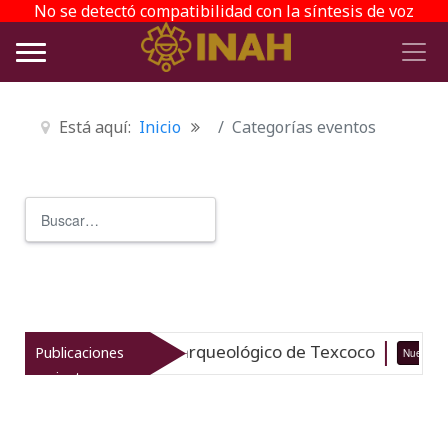
No se detectó compatibilidad con la síntesis de voz
Está aquí:
Inicio
Categorías eventos
Buscar
Type 2 or more characters for r
vitaliza el patrimonio arqueológico de Texcoco
Publicaciones
Nuevo
recientes