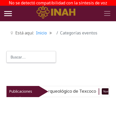
No se detectó compatibilidad con la síntesis de voz
Está aquí:
Inicio
Categorías eventos
Buscar
Type 2 or more characters for r
italiza el patrimonio arqueológico de Texcoco
Publicaciones
Nuevo
recientes