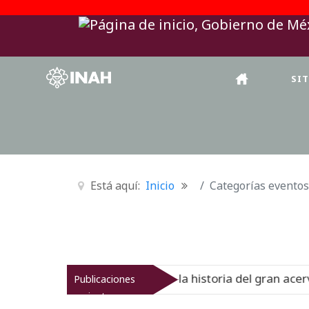
SI
Está aquí:
Inicio
Categorías eventos
onal del Virreinato muestra la historia del gran acervo bi
Publicaciones
recientes