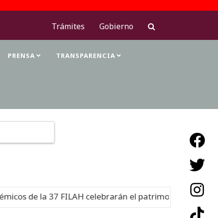
Trámites
Gobierno
PRENSA
TRANSPARENCIA
Type 2 or more characters for results.
os de la 37 FILAH celebrarán el patrimonio cultural
Nu