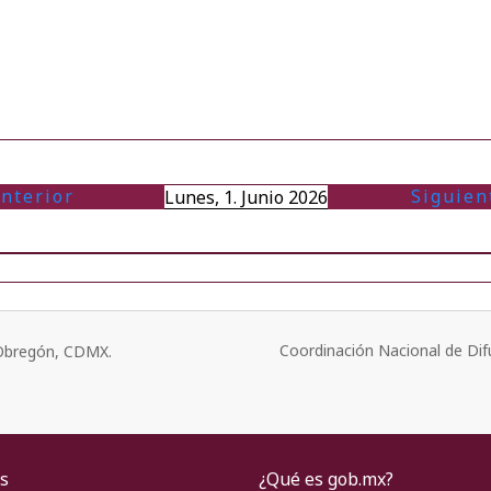
nterior
Siguien
Lunes, 1. Junio 2026
Coordinación Nacional de Dif
o Obregón, CDMX.
s
¿Qué es gob.mx?