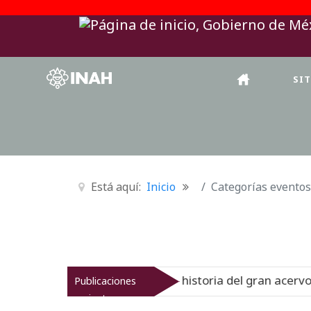
SI
Está aquí:
Inicio
Categorías eventos
al del Virreinato muestra la historia del gran acervo bibl
Publicaciones
recientes