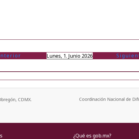
nterior
Siguien
Lunes, 1. Junio 2026
Coordinación Nacional de Dif
o Obregón, CDMX.
s
¿Qué es gob.mx?