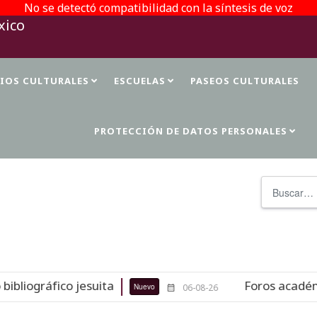
No se detectó compatibilidad con la síntesis de voz
TIOS CULTURALES
ESCUELAS
PASEOS CULTURALES
PROTECCIÓN DE DATOS PERSONALES
Buscar
iográfico jesuita
Foros académicos
Nuevo
06-08-26