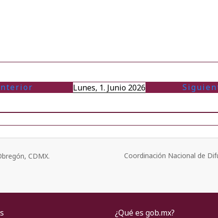
nterior
Siguien
Lunes, 1. Junio 2026
Coordinación Nacional de Dif
o Obregón, CDMX.
s
¿Qué es gob.mx?