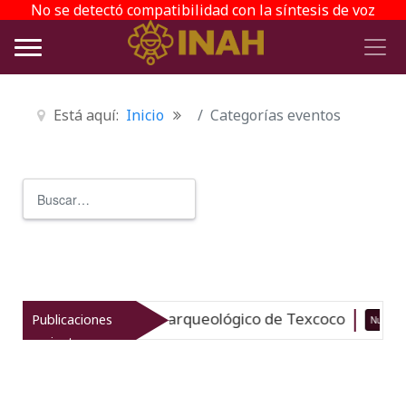
No se detectó compatibilidad con la síntesis de voz
Está aquí:
Inicio
Categorías eventos
Buscar
Type 2 or more characters for r
vitaliza el patrimonio arqueológico de Texcoco
Publicaciones
Nuevo
recientes