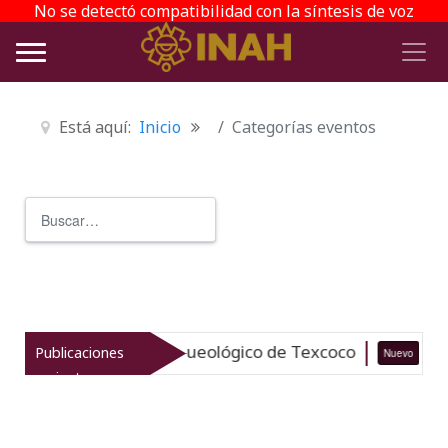
No se detectó compatibilidad con la síntesis de voz
Está aquí:
Inicio
Categorías eventos
Buscar
Type 2 or more characters for r
taliza el patrimonio arqueológico de Texcoco
Publicaciones
Nuevo
0
recientes