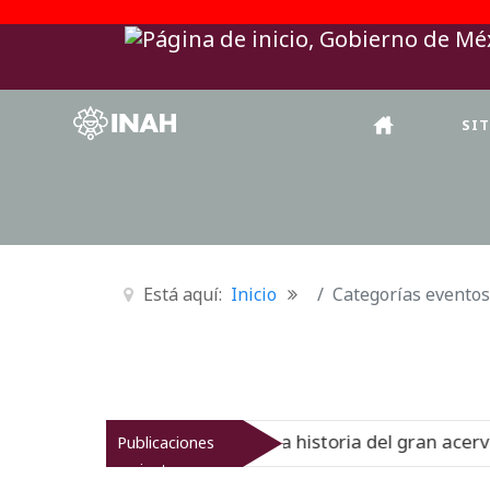
SI
Está aquí:
Inicio
Categorías eventos
nal del Virreinato muestra la historia del gran acervo bi
Publicaciones
recientes