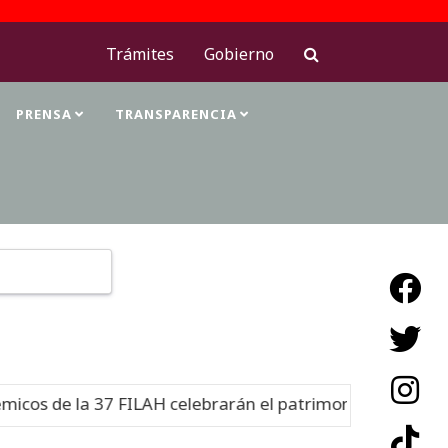
Trámites
Gobierno
PRENSA
TRANSPARENCIA
Type 2 or more characters for results.
s de la 37 FILAH celebrarán el patrimonio cultural
Nue