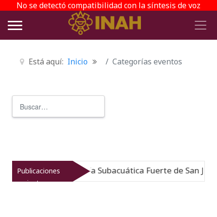
No se detectó compatibilidad con la síntesis de voz
Está aquí:
Inicio
Categorías eventos
Buscar
Type 2 or more characters for r
useo de Arqueología Subacuática Fuerte de San José
Publicaciones
N
recientes