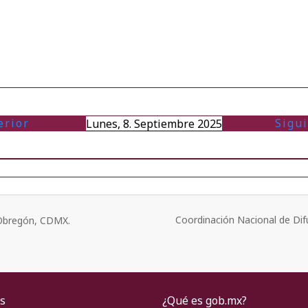
erior
Sigu
Lunes, 8. Septiembre 2025
Coordinación Nacional de Dif
o Obregón, CDMX.
s
¿Qué es gob.mx?