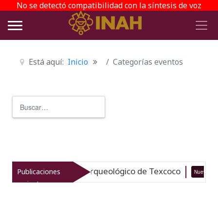
No se detectó compatibilidad con la síntesis de voz
Está aquí:
Inicio
Categorías eventos
Buscar
Type 2 or more characters for r
italiza el patrimonio arqueológico de Texcoco
Publicaciones
Nuevo
recientes