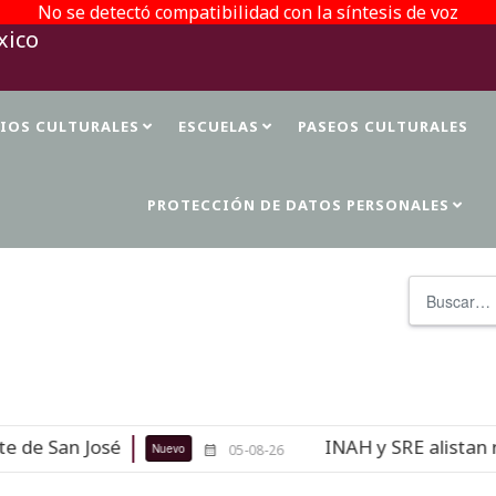
No se detectó compatibilidad con la síntesis de voz
TIOS CULTURALES
ESCUELAS
PASEOS CULTURALES
PROTECCIÓN DE DATOS PERSONALES
Buscar
n José
INAH y SRE alistan repatri
Nuevo
05-08-26