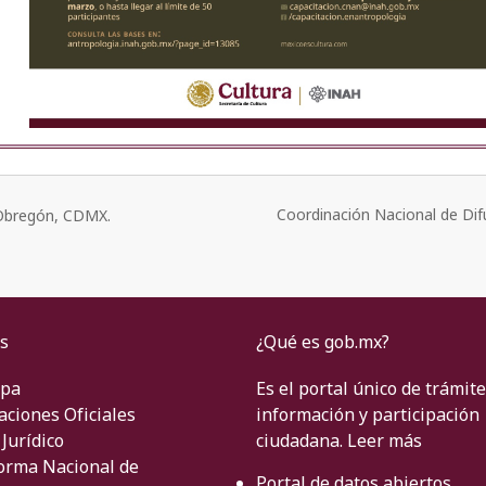
Coordinación Nacional de Dif
o Obregón, CDMX.
s
¿Qué es gob.mx?
ipa
Es el portal único de trámite
aciones Oficiales
información y participación
Jurídico
ciudadana.
Leer más
orma Nacional de
Portal de datos abiertos