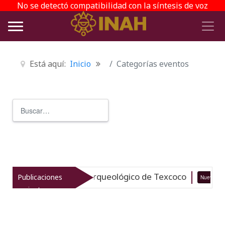
No se detectó compatibilidad con la síntesis de voz
Está aquí:
Inicio
Categorías eventos
Buscar
Type 2 or more characters for r
italiza el patrimonio arqueológico de Texcoco
Publicaciones
Nuevo
recientes