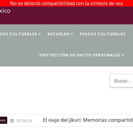
No se detectó compatibilidad con la síntesis de voz
TIOS CULTURALES
ESCUELAS
PASEOS CULTURALES
PROTECCIÓN DE DATOS PERSONALES
Buscar
El viaje del jíkuri: Memorias compartidas en 
07-08-26