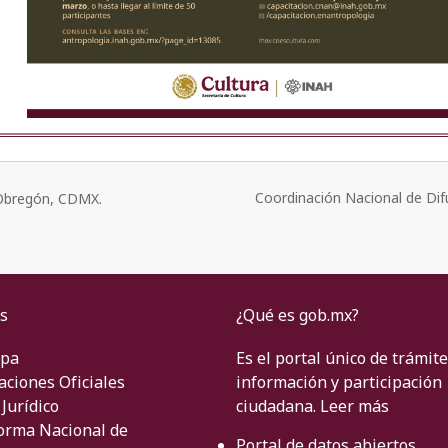
Coordinación Nacional de Dif
o Obregón, CDMX.
s
¿Qué es gob.mx?
ipa
Es el portal único de trámite
aciones Oficiales
información y participación
Jurídico
ciudadana.
Leer más
orma Nacional de
Portal de datos abiertos