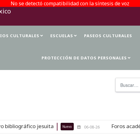
No se detectó compatibilidad con la síntesis de voz
TIOS CULTURALES
ESCUELAS
PASEOS CULTURALES
PROTECCIÓN DE DATOS PERSONALES
Buscar
ibliográfico jesuita
Foros académic
Nuevo
06-08-26