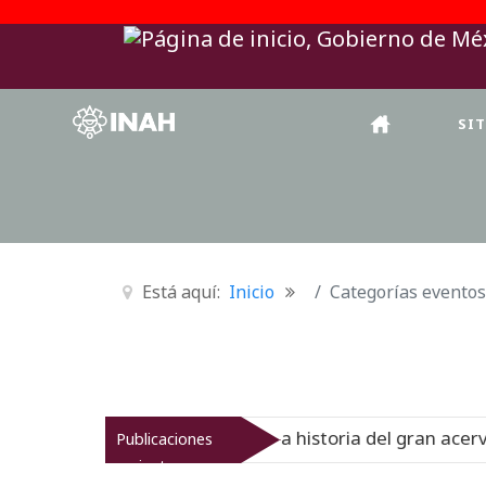
SI
Está aquí:
Inicio
Categorías eventos
onal del Virreinato muestra la historia del gran acervo b
Publicaciones
recientes