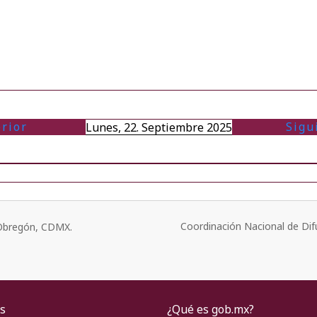
rior
Sigu
Lunes, 22. Septiembre 2025
Coordinación Nacional de Dif
o Obregón, CDMX.
s
¿Qué es gob.mx?