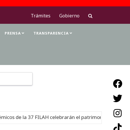
Trámites
Gobierno
PRENSA
TRANSPARENCIA
Type 2 or more characters for results.
os de la 37 FILAH celebrarán el patrimonio cultural
N