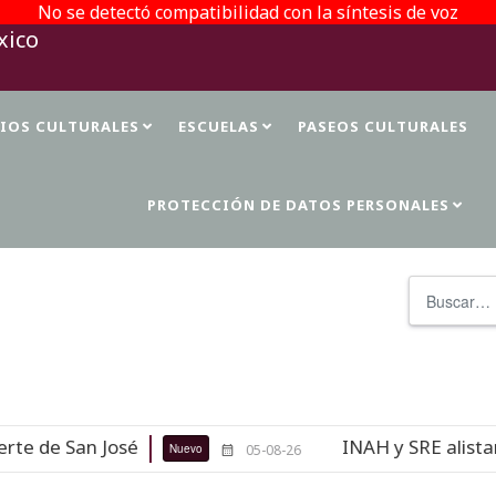
No se detectó compatibilidad con la síntesis de voz
TIOS CULTURALES
ESCUELAS
PASEOS CULTURALES
PROTECCIÓN DE DATOS PERSONALES
Buscar
 de San José
INAH y SRE alistan r
Nuevo
05-08-26