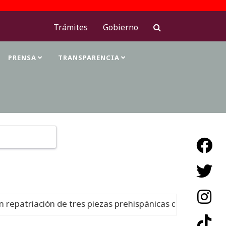
Trámites
Gobierno
PRENSA
TRANSPARENCIA
Type 2 or more characters for results.
epatriación de tres piezas prehispánicas desde Estados U