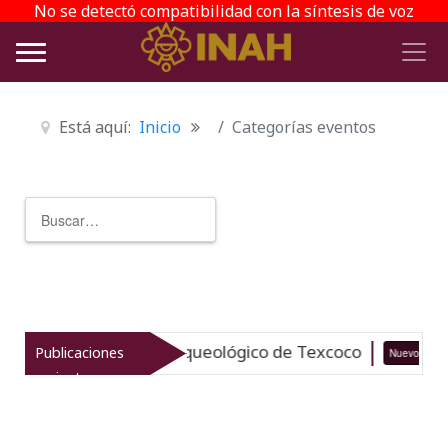
No se detectó compatibilidad con la síntesis de voz
Está aquí:
Inicio
Categorías eventos
Buscar
Type 2 or more characters for r
taliza el patrimonio arqueológico de Texcoco
Publicaciones
Nuevo
recientes