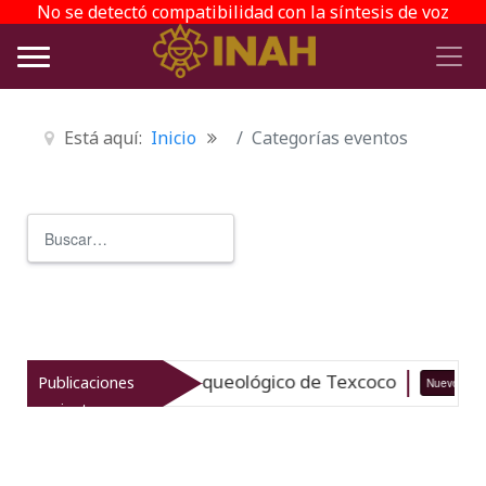
No se detectó compatibilidad con la síntesis de voz
Está aquí:
Inicio
Categorías eventos
Buscar
Type 2 or more characters for r
taliza el patrimonio arqueológico de Texcoco
Publicaciones
Nuevo
recientes