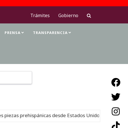
Trámites
Gobierno
PRENSA
TRANSPARENCIA
Type 2 or more characters for results.
piezas prehispánicas desde Estados Unidos
Nuevo
05-