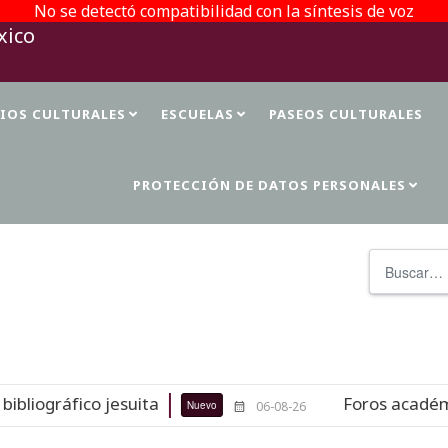
No se detectó compatibilidad con la síntesis de voz
TIOS CULTURALES
ESCUELAS
PASEOS CULTURALES
PROTECCIÓN DE DATOS PERSONALES
Buscar
iográfico jesuita
Foros académicos 
Nuevo
06-08-26