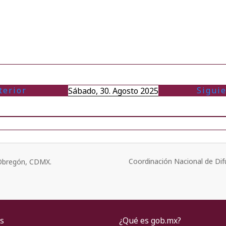
terior
Sigui
Sábado, 30. Agosto 2025
Coordinación Nacional de Dif
o Obregón, CDMX.
s
¿Qué es gob.mx?