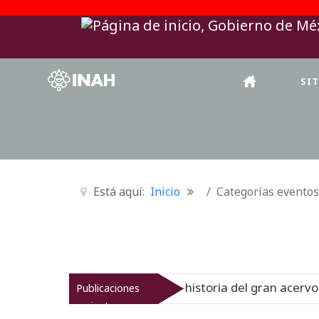
SI
Está aquí:
Inicio
Categorías eventos
al del Virreinato muestra la historia del gran acervo bibl
Publicaciones
recientes