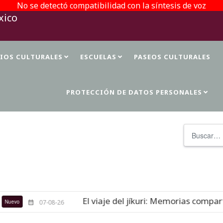
No se detectó compatibilidad con la síntesis de voz
TIOS CULTURALES
ESCUELAS
PASEOS CULTURALES
PROTECCIÓN DE DATOS PERSONALES
Buscar
El viaje del jíkuri: Memorias comparti
evo
07-08-26