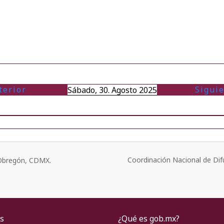
terior
Sigui
Sábado, 30. Agosto 2025
Coordinación Nacional de Dif
o Obregón, CDMX.
s
¿Qué es gob.mx?