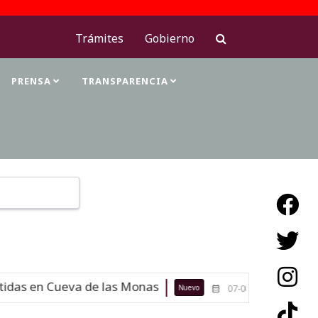
Trámites
Gobierno
PRENSA
TRANSPARENCIA
Type 2 or more characters for results.
das en Cueva de las Monas
Maestras
Nuevo
07-08-26