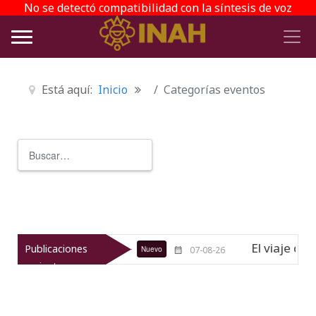
No se detectó compatibilidad con la síntesis de voz
Está aquí:
Inicio
Categorías eventos
Buscar
Type 2 or more characters for r
ueológico de Texcoco
El viaje del 
Publicaciones
Nuevo
07-08-26
recientes