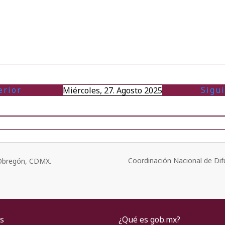
erior
Sigu
Miércoles, 27. Agosto 2025
Coordinación Nacional de Dif
o Obregón, CDMX.
s
¿Qué es gob.mx?