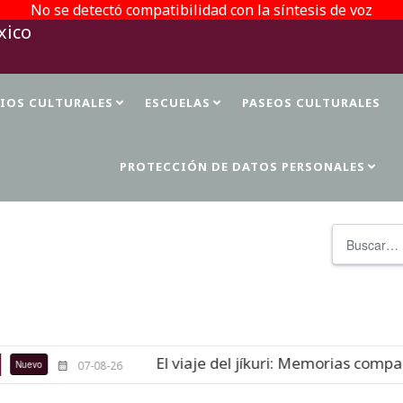
No se detectó compatibilidad con la síntesis de voz
TIOS CULTURALES
ESCUELAS
PASEOS CULTURALES
PROTECCIÓN DE DATOS PERSONALES
Buscar
El viaje del jíkuri: Memorias compart
uevo
07-08-26