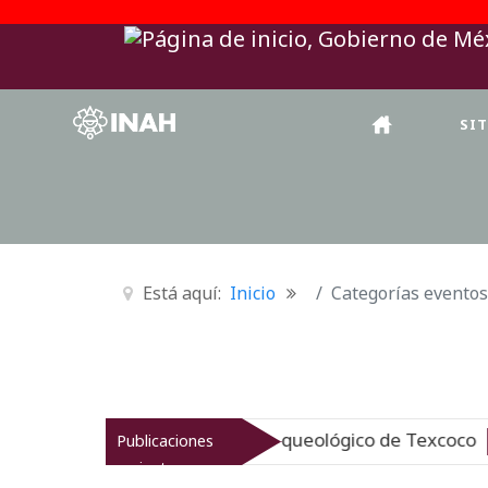
SI
Está aquí:
Inicio
Categorías eventos
NAH revitaliza el patrimonio arqueológico de Texcoco
Publicaciones
N
recientes