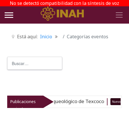
No se detectó compatibilidad con la síntesis de voz
Está aquí:
Inicio
Categorías eventos
Buscar
Type 2 or more characters for r
taliza el patrimonio arqueológico de Texcoco
Publicaciones
Nuevo
recientes