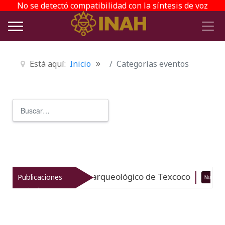
No se detectó compatibilidad con la síntesis de voz
Está aquí:
Inicio
Categorías eventos
Buscar
Type 2 or more characters for r
vitaliza el patrimonio arqueológico de Texcoco
Publicaciones
Nuevo
recientes