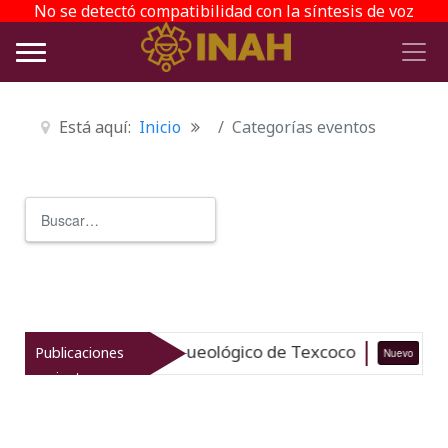
No se detectó compatibilidad con la síntesis de voz
Está aquí:
Inicio
Categorías eventos
Buscar
Type 2 or more characters for r
aliza el patrimonio arqueológico de Texcoco
Publicaciones
Nuevo
0
recientes