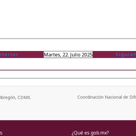
nterior
Siguie
Martes, 22. Julio 2025
Coordinación Nacional de Dif
o Obregón, CDMX.
s
¿Qué es gob.mx?