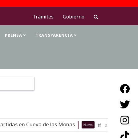
Trámites
Gobierno
PRENSA
TRANSPARENCIA
Type 2 or more characters for results.
rtidas en Cueva de las Monas
Maest
Nuevo
07-08-26