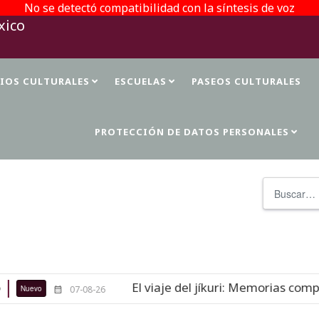
No se detectó compatibilidad con la síntesis de voz
TIOS CULTURALES
ESCUELAS
PASEOS CULTURALES
PROTECCIÓN DE DATOS PERSONALES
Buscar
El viaje del jíkuri: Memorias compa
Nuevo
07-08-26