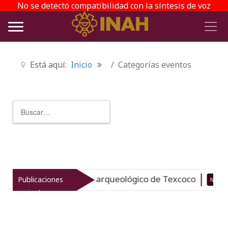
No se detectó compatibilidad con la síntesis de voz
Está aquí:
Inicio
Categorías eventos
Buscar
Type 2 or more characters for r
evitaliza el patrimonio arqueológico de Texcoco
Publicaciones
Nuevo
recientes