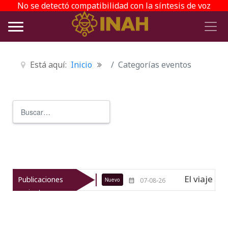
No se detectó compatibilidad con la síntesis de voz
Está aquí:
Inicio
Categorías eventos
Buscar
Type 2 or more characters for r
queológico de Texcoco
El viaje del
Publicaciones
Nuevo
07-08-26
recientes