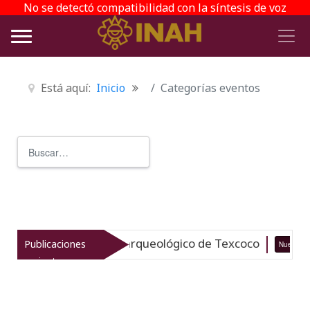
No se detectó compatibilidad con la síntesis de voz
Está aquí:
Inicio
Categorías eventos
Buscar
Type 2 or more characters for r
vitaliza el patrimonio arqueológico de Texcoco
Publicaciones
Nuevo
recientes