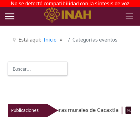
No se detectó compatibilidad con la síntesis de voz
Está aquí:
Inicio
Categorías eventos
Buscar
Type 2 or more characters for r
 y monitorea las pinturas murales de Cacaxtla
Publicaciones
Nuevo
recientes