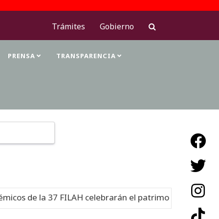
Trámites
Gobierno
PRENSA
TRANSPARENCIA
Type 2 or more characters for results.
os de la 37 FILAH celebrarán el patrimonio cultural
Nu