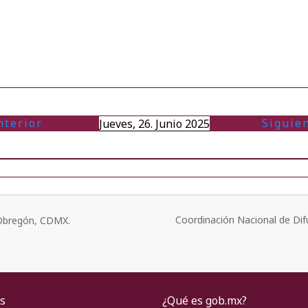
nterior
Siguie
Jueves, 26. Junio 2025
Coordinación Nacional de Dif
o Obregón, CDMX.
s
¿Qué es gob.mx?