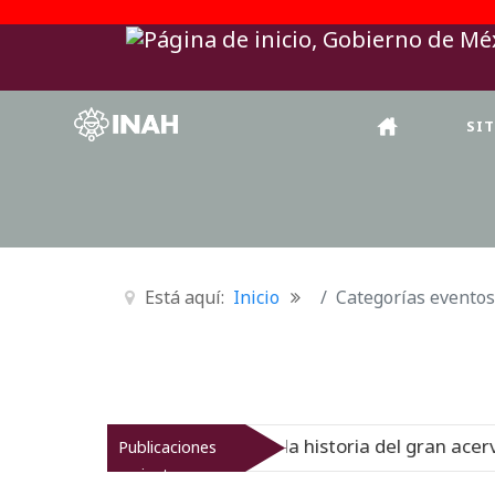
SI
Está aquí:
Inicio
Categorías eventos
onal del Virreinato muestra la historia del gran acervo bi
Publicaciones
recientes