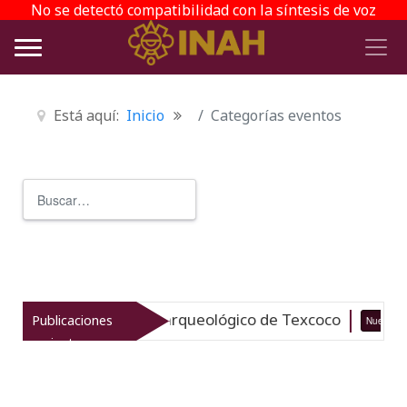
No se detectó compatibilidad con la síntesis de voz
Está aquí:
Inicio
Categorías eventos
Buscar
Type 2 or more characters for r
vitaliza el patrimonio arqueológico de Texcoco
Publicaciones
Nuevo
recientes