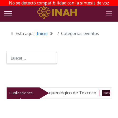
No se detectó compatibilidad con la síntesis de voz
Está aquí:
Inicio
Categorías eventos
Buscar
Type 2 or more characters for r
taliza el patrimonio arqueológico de Texcoco
Publicaciones
Nuevo
recientes