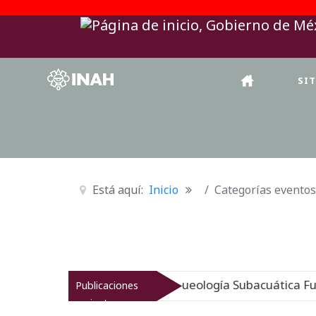
SI
Está aquí:
Inicio
Categorías eventos
igen sumergido: Museo de Arqueología Subacuática Fuert
Publicaciones
recientes