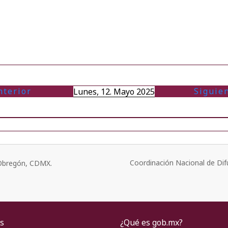
nterior
Siguie
Lunes, 12. Mayo 2025
Coordinación Nacional de Dif
o Obregón, CDMX.
s
¿Qué es gob.mx?