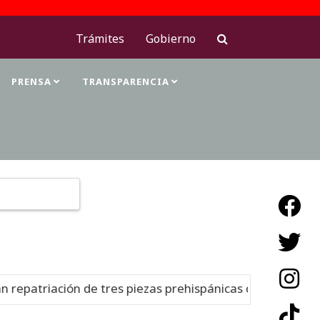
Trámites
Gobierno
PRENSA
TRANSPARENCIA
Type 2 or more characters for results.
epatriación de tres piezas prehispánicas desde Estados 