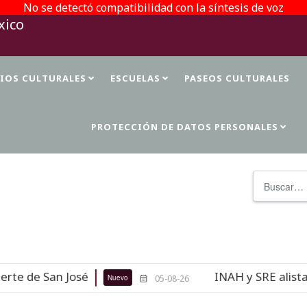
No se detectó compatibilidad con la síntesis de voz
TIOS CULTURALES
ESCUELAS
PASEOS CULTURALES
PROTECCIÓN DE DATOS PERSONALES
Buscar
e de San José
INAH y SRE alistan r
Nuevo
05-08-26