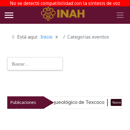
No se detectó compatibilidad con la síntesis de voz
Está aquí:
Inicio
Categorías eventos
Buscar
Type 2 or more characters for r
taliza el patrimonio arqueológico de Texcoco
Publicaciones
Nuevo
recientes