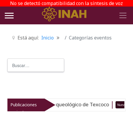
No se detectó compatibilidad con la síntesis de voz
Está aquí:
Inicio
Categorías eventos
Buscar
Type 2 or more characters for r
taliza el patrimonio arqueológico de Texcoco
Publicaciones
Nuevo
recientes