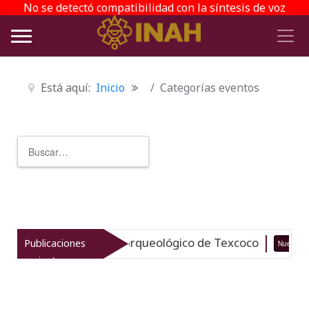
No se detectó compatibilidad con la síntesis de voz
Está aquí:
Inicio
Categorías eventos
Buscar
Type 2 or more characters for r
vitaliza el patrimonio arqueológico de Texcoco
Publicaciones
Nuevo
recientes